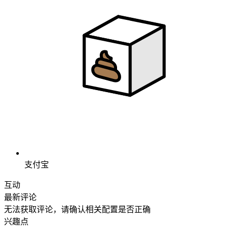
支付宝
互动
最新评论
无法获取评论，请确认相关配置是否正确
兴趣点