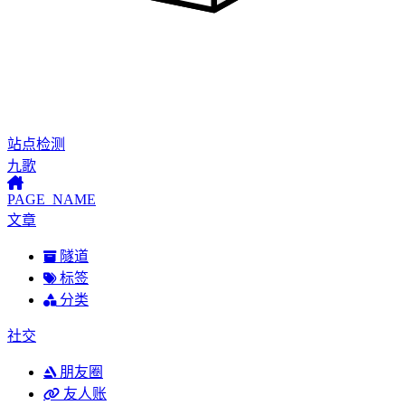
站点检测
九歌
PAGE_NAME
文章
隧道
标签
分类
社交
朋友圈
友人账