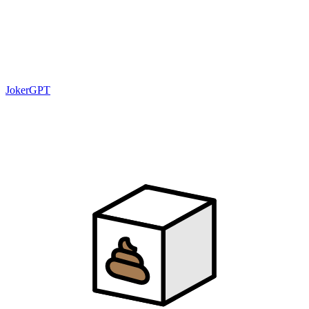
JokerGPT