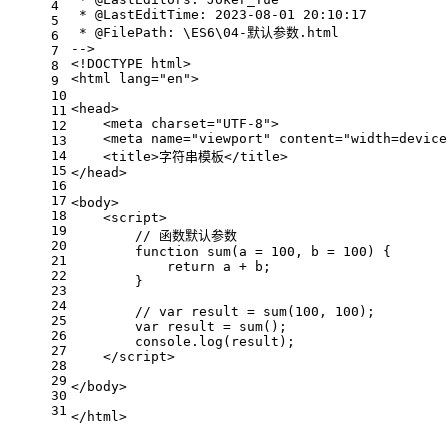
4
 * @LastEditTime: 2023-08-01 20:10:17
5
 * @FilePath: \ES6\04-默认参数.html
6
-->
7
<!DOCTYPE 
html
>
8
<
html
lang
=
"en"
>
9
10
<
head
>
11
<
meta
charset
=
"UTF-8"
>
12
<
meta
name
=
"viewport"
content
=
"width=device
13
14
<
title
>
字符串模板
</
title
>
15
</
head
>
16
17
<
body
>
18
<
script
>
19
// 函数默认参数
20
function
sum
(
a = 
100
, b = 
100
) {
21
return
 a + b;
22
        }
23
24
// var result = sum(100, 100);
25
var
 result = 
sum
();
26
console
.
log
(result);
27
</
script
>
28
29
</
body
>
30
31
</
html
>