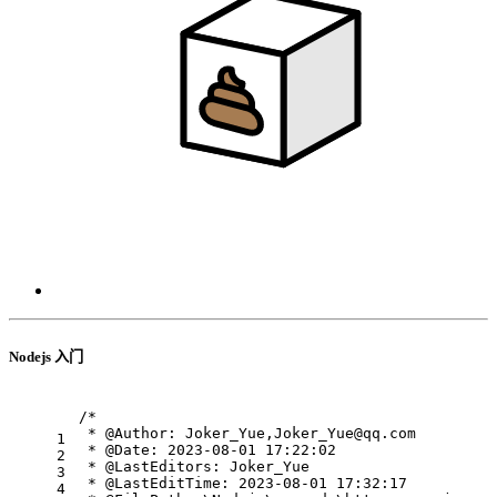
Nodejs 入门
/*
 * @Author: Joker_Yue,Joker_Yue@qq.com
1
 * @Date: 2023-08-01 17:22:02
2
 * @LastEditors: Joker_Yue
3
 * @LastEditTime: 2023-08-01 17:32:17
4