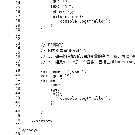
age
: 
19
,
24
sex
: 
"男"
,
25
26
hobby
: 
"女"
,
27
go
:
function
(
){
28
console
.
log
(
"hello"
);
29
            }
30
        }
31
32
33
// ES6简写
34
// 因为对象是键值对存在
35
// 1. 如果key和value的变量的名字一致，可以不需
36
37
// 2. 如果value是一个函数，直接去掉functio
38
39
var
 name = 
"joker"
;
40
var
 age = 
19
;
41
var
 me ={
42
            name,
43
            age,
44
go
(
){
45
console
.
log
(
"hello"
);
46
            }
47
48
        }
49
50
</
script
>
51
52
</
body
>
53