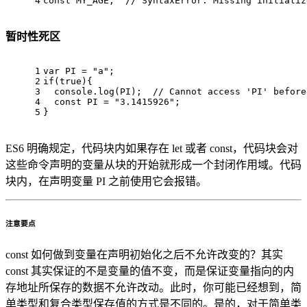
4
const
MY_AGE
;  
// SyntaxError: Missing initializ
暂时性死区
1
var
PI
 = 
"a"
;
2
if
(
true
){
3
console
.
log
(
PI
);  
// Cannot access 'PI' before
4
const
PI
 = 
"3.1415926"
;
5
}
ES6 明确规定，代码块内如果存在 let 或者 const，代码块会对
这些命令声明的变量从块的开始就形成一个封闭作用域。代码
块内，在声明变量 PI 之前使用它会报错。
注意要点
const 如何做到变量在声明初始化之后不允许改变的？其实
const 其实保证的不是变量的值不变，而是保证变量指向的内
存地址所保存的数据不允许改动。此时，你可能已经想到，简
单类型和复合类型保存值的方式是不同的。是的，对于简单类