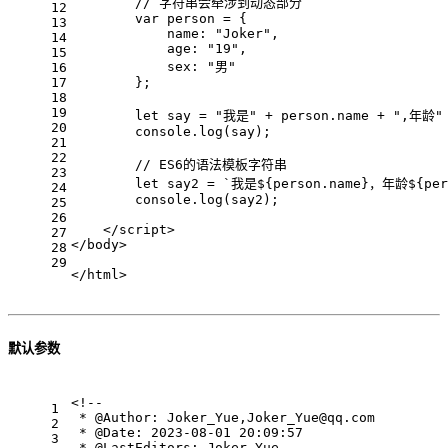
// 字符串会牵涉到动态部分
12
var
 person = {
13
name
: 
"Joker"
,
14
age
: 
"19"
,
15
sex
: 
"男"
16
17
        };
18
19
let
 say = 
"我是"
 + person.
name
 + 
",年龄"
20
console
.
log
(say);
21
22
// ES6的语法模板字符串
23
let
 say2 = 
`我是
${person.name}
，年龄
${per
24
console
.
log
(say2);
25
26
</
script
>
27
</
body
>
28
29
</
html
>
默认参数
<!--
1
 * @Author: Joker_Yue,Joker_Yue@qq.com
2
 * @Date: 2023-08-01 20:09:57
3
 * @LastEditors: Joker_Yue