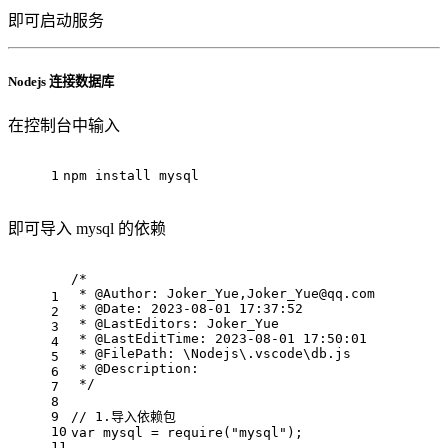
即可启动服务
Nodejs 连接数据库
在控制台中输入
1
npm install mysql
即可导入 mysql 的依赖
/*
 * @Author: Joker_Yue,Joker_Yue@qq.com
1
 * @Date: 2023-08-01 17:37:52
2
 * @LastEditors: Joker_Yue
3
 * @LastEditTime: 2023-08-01 17:50:01
4
 * @FilePath: \Nodejs\.vscode\db.js
5
 * @Description:
6
 */
7
8
9
// 1.导入依赖包
10
var
 mysql = 
require
(
"mysql"
);
11