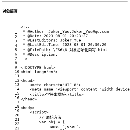
对象简写
<!--
 * @Author: Joker_Yue,Joker_Yue@qq.com
1
 * @Date: 2023-08-01 20:23:37
2
 * @LastEditors: Joker_Yue
3
 * @LastEditTime: 2023-08-01 20:30:20
4
5
 * @FilePath: \ES6\6-对象初始化简写.html
6
 * @Description: 
7
-->
8
9
<!DOCTYPE 
html
>
10
<
html
lang
=
"en"
>
11
12
<
head
>
13
<
meta
charset
=
"UTF-8"
>
14
<
meta
name
=
"viewport"
content
=
"width=device
15
<
title
>
字符串模板
</
title
>
16
</
head
>
17
18
<
body
>
19
<
script
>
20
// 原始方法
21
var
 obj = {
22
name
: 
"joker"
,
23