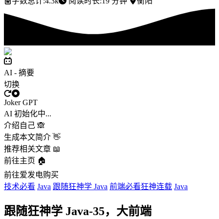
字数总计:
4.3k
阅读时长:
19 分钟
衡阳
AI - 摘要
切换
Joker GPT
AI 初始化中...
介绍自己 🙈
生成本文简介 👋
推荐相关文章 📖
前往主页 🏠
前往爱发电购买
技术
必看
Java
跟随狂神学 Java
前端
必看
狂神
连载
Java
跟随狂神学 Java-35，大前端