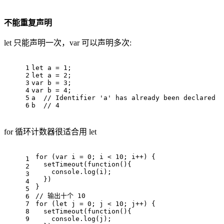
不能重复声明
let 只能声明一次，var 可以声明多次:
1
let
 a = 
1
;
2
let
 a = 
2
;
3
var
 b = 
3
;
4
var
 b = 
4
;
5
a  
// Identifier 'a' has already been declared
6
b  
// 4
for 循环计数器很适合用 let
for
 (
var
 i = 
0
; i < 
10
; i++) {
1
setTimeout
(
function
(
){
2
console
.
log
(i);
3
  })
4
}
5
// 输出十个 10
6
7
for
 (
let
 j = 
0
; j < 
10
; j++) {
8
setTimeout
(
function
(
){
9
console
.
log
(j);