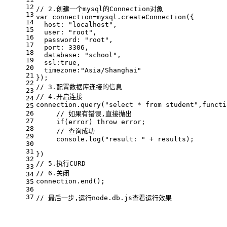
12
// 2.创建一个mysql的Connection对象
13
var
 connection=mysql.
createConnection
({
14
host
: 
"localhost"
,
15
user
: 
"root"
,
16
password
: 
"root"
,
17
port
: 
3306
,
18
database
: 
"school"
,
19
ssl
:
true
,
20
timezone
:
"Asia/Shanghai"
21
});
22
// 3.配置数据库连接的信息
23
// 4.开启连接
24
connection.
query
(
"select * from student"
,
functi
25
26
// 如果有错误,直接抛出
27
if
(error) 
throw
 error;
28
// 查询成功
29
console
.
log
(
"result: "
 + results);
30
31
})
32
// 5.执行CURD
33
// 6.关闭
34
connection.
end
();
35
36
37
// 最后一步,运行node.db.js查看运行效果