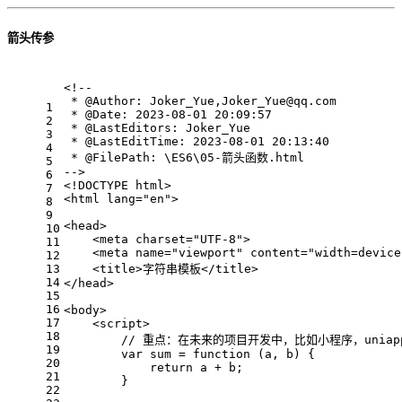
箭头传参
<!--
 * @Author: Joker_Yue,Joker_Yue@qq.com
1
 * @Date: 2023-08-01 20:09:57
2
 * @LastEditors: Joker_Yue
3
 * @LastEditTime: 2023-08-01 20:13:40
4
 * @FilePath: \ES6\05-箭头函数.html
5
-->
6
<!DOCTYPE 
html
>
7
<
html
lang
=
"en"
>
8
9
<
head
>
10
<
meta
charset
=
"UTF-8"
>
11
<
meta
name
=
"viewport"
content
=
"width=device
12
13
<
title
>
字符串模板
</
title
>
14
</
head
>
15
16
<
body
>
17
<
script
>
18
// 重点：在未来的项目开发中，比如小程序，unia
19
var
 sum = 
function
 (
a, b
) {
20
return
 a + b;
21
        }
22