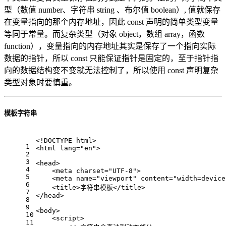
型（数值 number、字符串 string 、布尔值 boolean）, 值就保存
在变量指向的那个内存地址，因此 const 声明的简单类型变量
等同于常量。而复杂类型（对象 object，数组 array，函数
function），变量指向的内存地址其实是保存了一个指向实际
数据的指针，所以 const 只能保证指针是固定的，至于指针指
向的数据结构变不变就无法控制了，所以使用 const 声明复杂
类型对象时要慎重。
模板字符串
<!DOCTYPE 
html
>
1
<
html
lang
=
"en"
>
2
3
<
head
>
4
<
meta
charset
=
"UTF-8"
>
5
<
meta
name
=
"viewport"
content
=
"width=device
6
<
title
>
字符串模板
</
title
>
7
</
head
>
8
9
<
body
>
10
<
script
>
11