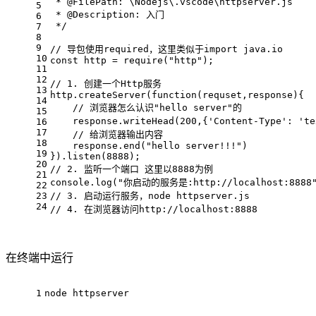
 * @FilePath: \Nodejs\.vscode\httpserver.js
5
 * @Description: 入门
6
 */
7
8
9
// 导包使用required，这里类似于import java.io
10
const
 http = 
require
(
"http"
);
11
12
// 1. 创建一个Http服务
13
http.
createServer
(
function
(
requset,response
){
14
// 浏览器怎么认识"hello server"的
15
    response.
writeHead
(
200
,{
'Content-Type'
: 
'te
16
17
// 给浏览器输出内容
18
    response.
end
(
"hello server!!!"
)
19
}).
listen
(
8888
);
20
// 2. 监听一个端口 这里以8888为例
21
console
.
log
(
"你启动的服务是:http://localhost:8888
22
23
// 3. 启动运行服务，node httpserver.js
24
// 4. 在浏览器访问http://localhost:8888
在终端中运行
1
node httpserver