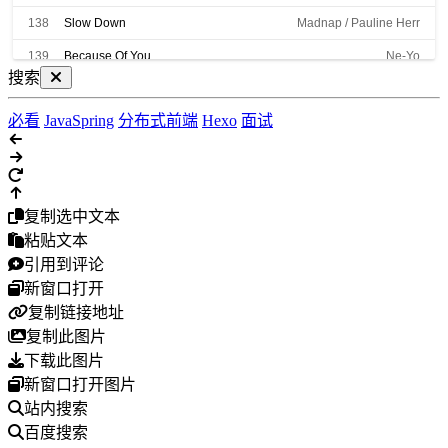
混音师：许环良
假如把犯得起的错
138
Slow Down
Madnap / Pauline Herr
能错的都错过
应该还来得及去悔过
139
Because Of You
Ne-Yo
假如没把一切说破
搜索
那一场小风波将一笑带过
140
Daylight
Seredris
在感情面前 讲什么自我
要得过且过才好过
必看
Java
Spring
分布式
前端
Hexo
面试
141
Unstoppable
Sia
全都怪我
不该沉默时沉默 该勇敢时软弱
142
The Show
Steve Aoki / 林俊杰
如果不是我
误会自己洒脱 让我们难过
143
安和桥
宋冬野
可当初的你和现在的我
假如重来过
复制选中文本
144
形容
沈以诚
倘若那天
粘贴文本
把该说的话好好说
145
你是人间四月天
邵帅
该体谅的不执着
引用到评论
如果那天我
新窗口打开
146
写给黄淮
邵帅
不受情绪挑拨
你会怎么做
复制链接地址
147
剩下的盛夏
TFBOYS / 嘻游记
那么多如果 可能如果我
复制此图片
可惜没如果 只剩下结果
148
Love Story
Taylor Swift
如果早点了解
下载此图片
那率性的你
新窗口打开图片
149
Closer
或者晚一点
The Chainsmokers / Halsey
遇上成熟的我
站内搜索
不过 Oh
150
Nevada
Vicetone / Cozi Zuehlsdorff
百度搜索
全都怪我