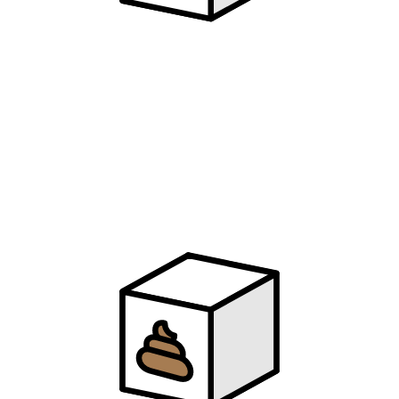
29
Always Online
林俊杰
30
手心的蔷薇
林俊杰 / G.E.M. 邓紫棋
31
可惜没如果
林俊杰
32
不为谁而作的歌
林俊杰
33
不潮不用花钱
林俊杰
34
演员
薛之谦
35
刚刚好
薛之谦
36
我好像在哪见过你
薛之谦
37
这么久没见
薛之谦
38
纸短情长
烟把儿
39
精卫填海
littlealone100 / Saiakoup
40
BINGBIAN 病变
Cubi / 多多 Aydos
41
错位时空
艾辰
42
归去来兮
花粥