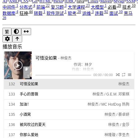
AI
AMD
CSS
Git
HTML
Hexo
JDBC
Java
Linux
Maven
Mysql
SSM
124
那女孩对我说
林俊杰
1
4
22
3
23
1
29
10
中间件
分布式
前端
复习题
大学课程
大模型
必看
技术
4
44
1
1
20
3
92
10
125
豆浆油条
林俊杰
数据库
狂神
转载
软件测试
软考
运维
连载
面试
黑马
28
126
茉莉雨
林俊杰
繁
127
学不会
林俊杰
128
心墙
林俊杰
播放音乐
129
当你
林俊杰
可惜没如果
- 林俊杰
130
爱笑的眼睛
林俊杰
作词：林夕
作曲：林俊杰
131
醉赤壁
林俊杰
编曲：蔡政勋
00:00
/
00:00
制作人：许环良
132
可惜没如果
林俊杰
配唱编写：许环良
制作协力：周信廷 / 王帅
133
手心的蔷薇
吉他 : Jamie Wilson
林俊杰 / G.E.M. 邓紫棋
贝斯 : Kelly Wan
鼓 : Brendan Buckley
134
加油！
林俊杰 / MC HotDog 热狗
弦乐四重奏：陈华超 / 周莹 / 印文竹 / 周麓
和声编写：林俊杰 / 许环良
135
小酒窝
林俊杰 / 蔡卓妍
和声：林俊杰
录音室 : Hideout Studio (LV)/Bloom Studio (Malaysia)/The
136
被风吹过的夏天
林俊杰 / 金莎
录音师 : Brendan Buckley/Shawn McGhee / 李志清 / 许环良
JFJ Lab (Taipei)
混音室 : Tweak Tone Labs (Beijing)
137
你那么爱她
林隆璇 / 李圣杰