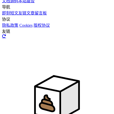
文档
源码
本站建设
导航
16
江南
林俊杰
即刻短文
友链文章
留言板
17
小酒窝
蔡卓妍 / 林俊杰
协议
18
可惜沒如果
林俊杰
隐私政策
Cookies
版权协议
友链
19
杀手
林俊杰
20
是你
林俊杰
21
记得
林俊杰
22
浪漫血液
林俊杰
23
爱不会绝迹
林俊杰
24
爱笑的眼睛
林俊杰
25
小酒窝
林俊杰
26
背对背拥抱
林俊杰
27
她说
林俊杰
28
关键词
林俊杰