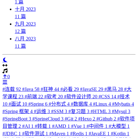
1
篇
十月 2023
11
篇
九月 2023
12
篇
八月 2023
11
篇
0
#
连载
92
#
Java
58
#
狂神
44
#
必看
29
#
JavaSE
29
#
黑马
28
#
大
学课程
23
#
前端
22
#
软考
20
#
软件设计师
20
#
CSS
14
#
技术
10
#
面试
10
#
Spring
6
#
分布式
4
#
数据库
4
#
Linux
4
#
Mybatis
4
#
Spring 框架
4
#
运维
3
#
SSM
3
#
复习题
3
#
HTML
3
#
Mysql
3
#
SpringBoot
3
#
SpringCloud
3
#
Git
2
#
Hexo
2
#
Github
2
#
软件项
目管理
2
#
AI
1
#
转载
1
#
AMD
1
#
Vue
1
#
中间件
1
#
大模型
1
#
JDBC
1
#
软件测试
1
#
Maven
1
#
Redis
1
#
JavaEE
1
#
Kotlin
1