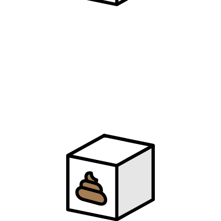
43
烟火里的尘埃
华晨宇
44
云烟成雨
房东的猫
45
悬溺
葛东琪
46
最美的期待
周笔畅
47
你的答案
阿冗
48
下山
徐泽（要不要买菜）
49
最近
王小帅
50
多想在平庸的生活拥抱你
隔壁老樊
51
四块五
隔壁老樊
52
我曾
隔壁老樊
53
盗将行
花粥 / 马雨阳
54
消愁
毛不易
55
天下
张杰