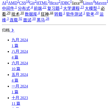
1
1
14
2
3
2
1
58
4
AI
AMD
CSS
Git
HTML
Hexo
JDBC
Java
Linux
Maven
1
4
22
3
23
1
中间件
分布式
前端
复习题
大学课程
大模型
必
29
10
4
44
1
1
20
看
技术
数据库
狂神
转载
软件测试
软考
运
3
92
10
28
维
连载
面试
黑马
归档
九月 2024
1
篇
八月 2024
4
篇
六月 2024
10
篇
五月 2024
4
篇
一月 2024
1
篇
十月 2023
11
篇