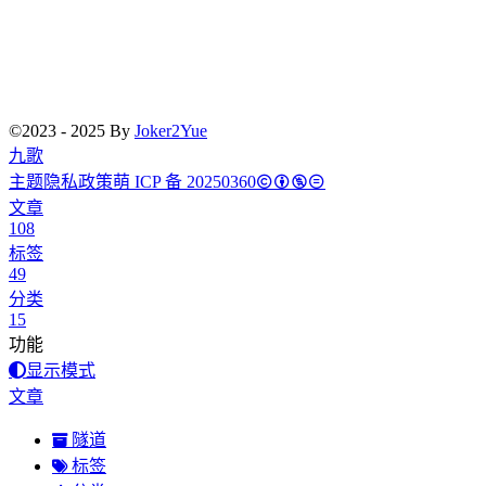
97
冰河时代
G.E.M. 邓紫棋
98
倒流时间
G.E.M. 邓紫棋
99
再见（good bye）
G.E.M. 邓紫棋
100
句号
G.E.M. 邓紫棋
©2023 - 2025 By
Joker2Yue
九歌
101
倒数
G.E.M. 邓紫棋
主题
隐私政策
萌 ICP 备 20250360
102
多远都要在一起
G.E.M. 邓紫棋
文章
108
103
保留
郭顶
标签
104
凄美地
郭顶
49
分类
105
忘记时间
胡歌
15
106
多幸运
韩安旭
功能
显示模式
107
飞云之下
韩红 / 林俊杰
文章
108
Catch My Breath
Kelly Clarkson
隧道
109
珊瑚海
LarryLarry / VIBEDONTDRUNK / 布莱森
标签
110
后来
刘若英