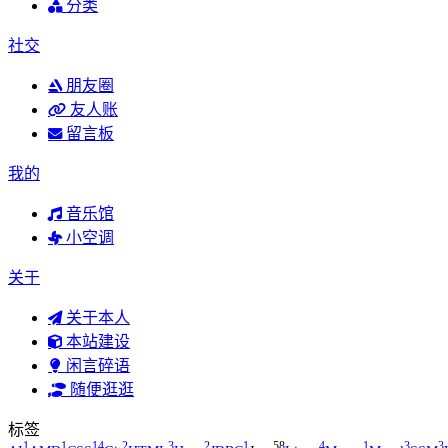
分类
111
下个，路口，见
李宇春
社交
112
我们的爱 (Live)
林俊杰
朋友圈
113
裂缝中的阳光
林俊杰
友人账
114
达尔文
林俊杰
留言板
115
我还想她
林俊杰
我的
116
一千年以后
林俊杰
音乐馆
117
编号 89757
林俊杰
小空调
118
杀手
林俊杰
关于
119
将故事写成我们
林俊杰
关于本人
120
新地球
林俊杰
本站建设
121
美人鱼
林俊杰
闲言碎语
随便逛逛
122
那些你很冒险的梦
林俊杰
123
黑武士
林俊杰
标签
1
1
14
2
3
2
1
58
4
1
3
3