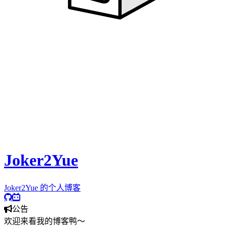
我热衷于在
数字世界
中寻找灵感，用
文字
来记录下每一个
思考
和发现
。
感谢你的光临，希望我的博客能为你带来有
价值
的信息，
享受
阅读的乐趣！
Joker2Yue
Joker2Yue 的个人博客
公告
欢迎来看我的博客鸭～