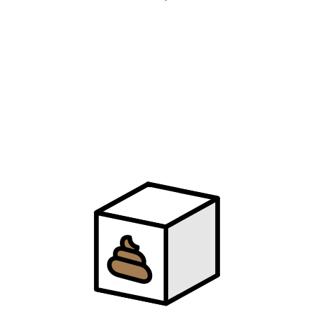
56
晚安
颜人中
57
骆驼
薛之谦
58
笑场
薛之谦
59
病态
薛之谦
60
等我回家
薛之谦
61
木偶人
薛之谦
62
认真的雪
薛之谦
63
慢半拍
薛之谦
64
丑八怪
薛之谦
65
尘
薛之谦
66
那是你离开了北京的生活
薛之谦
67
陪你去流浪
薛之谦
68
断线
Shang / lil sophy
69
当你走了
吾尊