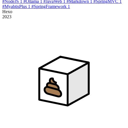
#
NodeJS
1
#
Ollama
1
#
JavaWeb
1
#
Markdown
1
#
SpringMVC
1
#
MyabtisPlus
1
#
SpringFramework
1
Hexo
2023