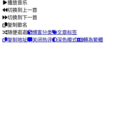
不该沉默时沉默 该勇敢时软弱
151
分手季节
汪苏泷
播放音乐
如果不是我
切换到上一首
误会自己洒脱 让我们难过
152
万有引力
汪苏泷
可当初的你和现在的我
切换到下一首
假如重来过
153
不分手的恋爱
汪苏泷
复制歌名
倘若那天
把该说的话好好说
随便逛逛
154
三国杀
博客分类
文章标签
汪苏泷
该体谅的不执着
复制地址
关闭热评
深色模式
轉為繁體
如果那天我
155
一笑倾城
汪苏泷
不受情绪挑拨
你会怎么做
156
有点甜
汪苏泷 / By2
那么多如果 可能如果我
可惜没如果 没有你和我 Oh
157
叮咚
王啸坤
都怪我
不该沉默时沉默 该勇敢时软弱
158
近况
王小帅
如果不是我
误会自己洒脱 让我们难过
159
即兴
小咪
可当初的你和现在的我
假如重来过
160
我走后
小咪
倘若那天
把该说的话好好说
161
嫌晚
徐梓淳
该体谅的不执着
如果那天我
162
不谓侠
萧忆情 Alex
不受情绪挑拨
你会怎么做
163
念
薛之谦
那么多如果 可能如果我
可惜没如果
164
迟迟
薛之谦
只剩下结果