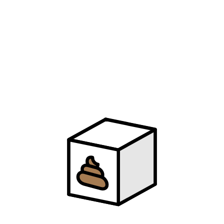
84
第三人称
蔡依林
85
说爱你
蔡依林
86
倒带
蔡依林
87
最佳损友
陈奕迅
88
明年今日
陈奕迅
89
浮夸
陈奕迅
90
翠花
DP 龙猪 / 王云宏 / 陷阱表哥
91
猜不透
丁当
92
东京不太热
哦漏
93
桃花诺
G.E.M. 邓紫棋
94
光年之外
G.E.M. 邓紫棋
95
泡沫
G.E.M. 邓紫棋
96
两个自己
G.E.M. 邓紫棋