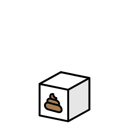
70
城南花已开
三亩地
71
出山
花粥 / 王胜娚
72
Friendships
Pascal Letoublon
73
My Sunset (Original Mix)
Feint
74
天外来物
薛之谦
75
配合
薛之谦
76
左肩
安苏羽
77
阿衣莫
阿吉太组合
78
海阔天空
Beyond
79
bad guy
Billie Eilish
80
Dear John
比莉
81
我爱你不问归期
白小白
82
Outside
Calvin Harris / Ellie Goulding
83
We Don't Talk Anymore
Charlie Puth / Selena Gomez