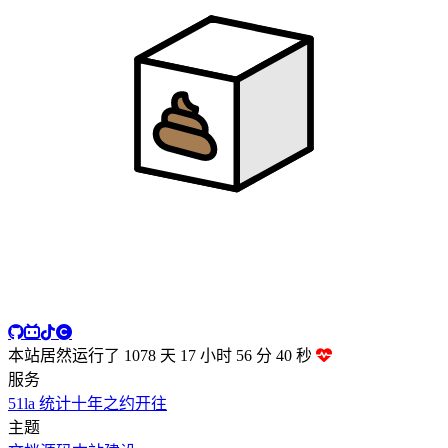
2
罗生门（Follow）
梨冻紧 / Wiz_H 张子豪
3
还是会想你（DJAN 版）
Jahyl
4
还是会想你
林达浪 /h3R3
5
有些
颜人中
6
BINGBIAN 病变．2024（纯音乐）
天逸
7
重演
王巨星
8
爱人错过
告五人
9
世间美好与你环环相扣
柏松
10
谢幕
林俊杰
11
豆浆油条
林俊杰
12
修炼爱情
林俊杰
本站居然运行了 1078 天
17 小时 56 分 41 秒
13
不潮不用花钱
林俊杰
服务
51la 统计
十年之约
开往
14
慢慢喜欢你
林俊杰
主题
15
被风吹过的夏天
林俊杰 / 金莎